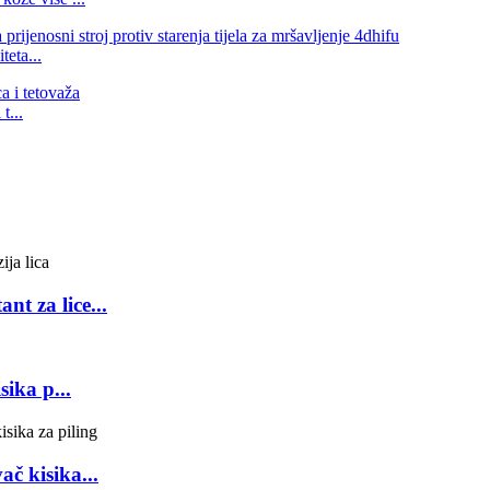
teta...
t...
nt za lice...
ika p...
č kisika...