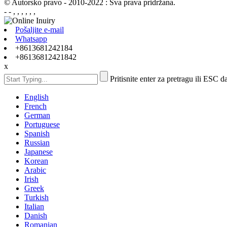
© Autorsko pravo - 2010-2022 : Sva prava pridržana.
- - , , , , , ,
Pošaljite e-mail
Whatsapp
+8613681242184
+86136812421842
x
Pritisnite enter za pretragu ili ESC d
English
French
German
Portuguese
Spanish
Russian
Japanese
Korean
Arabic
Irish
Greek
Turkish
Italian
Danish
Romanian