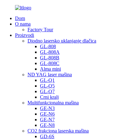
Dom
O nama
Factory Tour
Proizvodi
Diodno lasersko uklanjanje dlačica
GL-808
GL-808A
GL-808B
GL-808C
Alma mini
ND YAG laser mašina
GL-Q1
GL-Q5
GL-Q7
Crni kralj
Multifunkcionalna mašina
GE-N3
GE-N6
GE-N7
GE-N8
CO2 frakciona laserska mašina
GD-6S