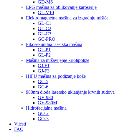
GD-M6
LPG mašina za oblikovanje karoserije
GL-V10
Elektromagnetna mašina za izgradnju mišića
GL-C1
GL-C2
GL-C3
GC-PRO
Pikosekundna laserska mašina
GL-P1
GL-P2
Mašina za mršavljenje kriolipolize
GJ-F1
GJ-F3
HIFU mašina za podizanje kože
GC-5
GC-6
980nm dioda lasersko uklanjanje krvnih sudova
GV-980
GV-980M
Hidrofacijalna mašina
GO-2
GO-3
Vijesti
FAQ