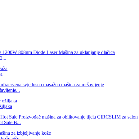
2...
ža
avljenje...
žiljaka
t Sale B...
ože više ...