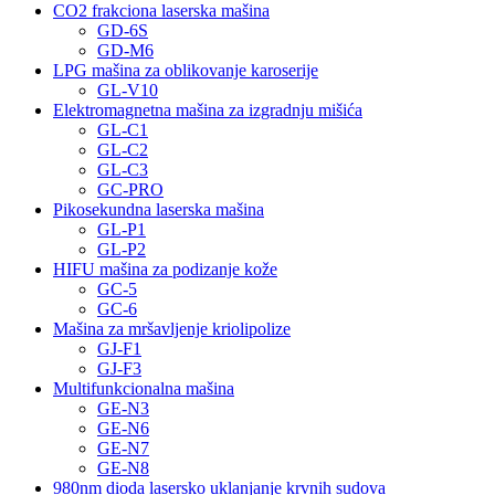
CO2 frakciona laserska mašina
GD-6S
GD-M6
LPG mašina za oblikovanje karoserije
GL-V10
Elektromagnetna mašina za izgradnju mišića
GL-C1
GL-C2
GL-C3
GC-PRO
Pikosekundna laserska mašina
GL-P1
GL-P2
HIFU mašina za podizanje kože
GC-5
GC-6
Mašina za mršavljenje kriolipolize
GJ-F1
GJ-F3
Multifunkcionalna mašina
GE-N3
GE-N6
GE-N7
GE-N8
980nm dioda lasersko uklanjanje krvnih sudova