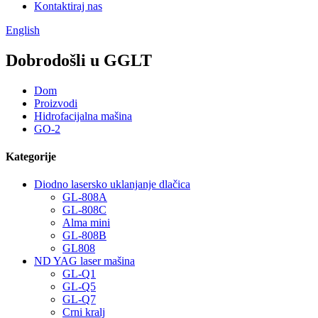
Kontaktiraj nas
English
Dobrodošli u GGLT
Dom
Proizvodi
Hidrofacijalna mašina
GO-2
Kategorije
Diodno lasersko uklanjanje dlačica
GL-808A
GL-808C
Alma mini
GL-808B
GL808
ND YAG laser mašina
GL-Q1
GL-Q5
GL-Q7
Crni kralj