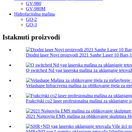
GV-980
GV-980M
Hidrofacijalna mašina
GO-2
GO-3
Istaknuti proizvodi
Diodni laser Novi proizvodi 2021 Sanhe Laser 10 Bars 1
Q switched Nd yag laserska mašina za uklanjanje tetova
Velashape Infracrvena mašina za oblikovanje tijela za mrš
Frakcijski co2 laser profesionalna mašina za uklanjanje o
2021 Najnovija EMS mašina za oblikovanje skulptura Ho
SHR+ND yag Lasersko uklanjanje tetovaža Izbjeljivanje k