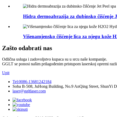
Hidra dermoabrazija za dubinsko čišćenje Jet
Višenamjensko čišćenje lica za njegu kože 
Zašto odabrati nas
Odlična usluga i zadovoljstvo kupaca su u srcu naše kompanije.
GGLT se ponosi našim prilagođenim pristupom laserskoj opremi različ
Upit
Tel:0086-13681242184
Soba B-508, JuHong Building, No.9 AnQing Street, ShunYi Dis
laser@ggltlaser.com