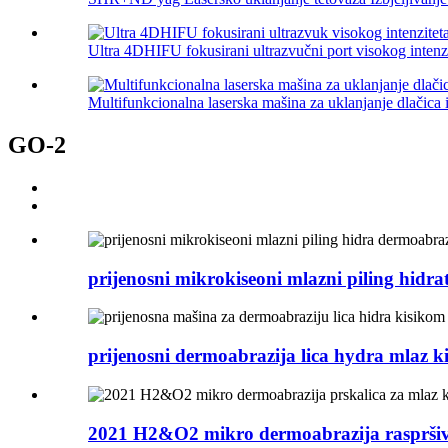
Ultra 4DHIFU fokusirani ultrazvučni port visokog intenzi
Multifunkcionalna laserska mašina za uklanjanje dlačica i 
GO-2
prijenosni mikrokiseoni mlazni piling hidrata
prijenosni dermoabrazija lica hydra mlaz kis
2021 H2&O2 mikro dermoabrazija raspršiva