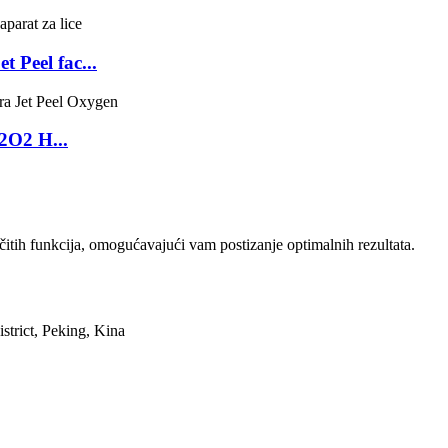
 Peel fac...
H2O2 H...
itih funkcija, omogućavajući vam postizanje optimalnih rezultata.
trict, Peking, Kina